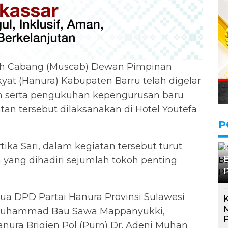
h Cabang (Muscab) Dewan Pimpinan
yat (Hanura) Kabupaten Barru telah digelar
n serta pengukuhan kepengurusan baru
an tersebut dilaksanakan di Hotel Youtefa
P
tika Sari, dalam kegiatan tersebut turut
G
B
 yang dihadiri sejumlah tokoh penting
etua DPD Partai Hanura Provinsi Sulawesi
K
M
di Muhammad Bau Sawa Mappanyukki,
P
anura Brigjen Pol (Purn) Dr. Adeni Muhan