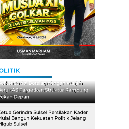
OLITIK
olkar Sulsel Bersiap dengan Wajah
aru, IAS Targetkan Struktur Rampung
Pekan Depan
etua Gerindra Sulsel Persilakan Kader
ulai Bangun Kekuatan Politik Jelang
ilgub Sulsel