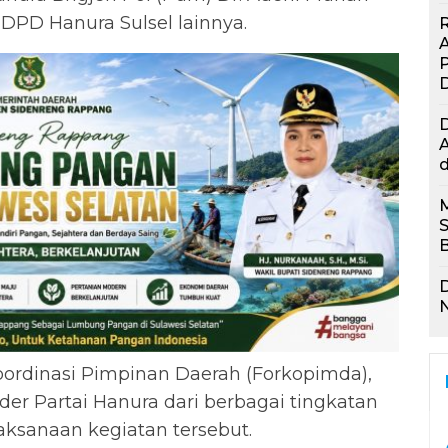
 DPD Hanura Sulsel lainnya.
R
P
A
d
D
N
Koordinasi Pimpinan Daerah (Forkopimda),
der Partai Hanura dari berbagai tingkatan
ksanaan kegiatan tersebut.