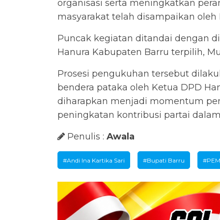
organisasi serta meningkatkan per
masyarakat telah disampaikan oleh 
Puncak kegiatan ditandai dengan 
Hanura Kabupaten Barru terpilih, Muh
Prosesi pengukuhan tersebut dilaku
bendera pataka oleh Ketua DPD Hanu
diharapkan menjadi momentum pengu
peningkatan kontribusi partai dal
Penulis :
Awala
#Andi Ina Kartika Sari
#Bupati Barru
#PEM