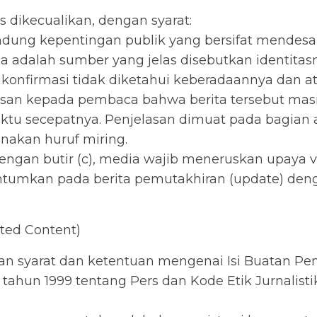
s dikecualikan, dengan syarat:
dung kepentingan publik yang bersifat mendesa
 adalah sumber yang jelas disebutkan identitas
ikonfirmasi tidak diketahui keberadaannya dan a
an kepada pembaca bahwa berita tersebut masih 
u secepatnya. Penjelasan dimuat pada bagian ak
akan huruf miring.
ngan butir (c), media wajib meneruskan upaya veri
icantumkan pada berita pemutakhiran (update) de
ated Content)
n syarat dan ketentuan mengenai Isi Buatan Pe
hun 1999 tentang Pers dan Kode Etik Jurnalisti