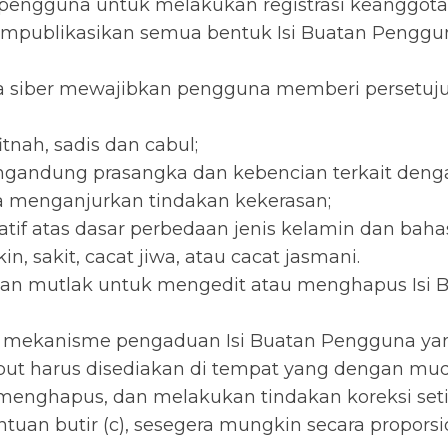
 pengguna untuk melakukan registrasi keanggota
empublikasikan semua bentuk Isi Buatan Penggu
ia siber mewajibkan pengguna memberi persetujua
tnah, sadis dan cabul;
gandung prasangka dan kebencian terkait denga
ta menganjurkan tindakan kekerasan;
atif atas dasar perbedaan jenis kelamin dan bah
n, sakit, cacat jiwa, atau cacat jasmani.
gan mutlak untuk mengedit atau menghapus Isi
 mekanisme pengaduan Isi Buatan Pengguna yan
ebut harus disediakan di tempat yang dengan mu
 menghapus, dan melakukan tindakan koreksi set
tuan butir (c), sesegera mungkin secara propors