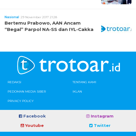
Nasional
29 November 2017 21:28
Bertemu Prabowo, AAN Ancam
“Begal” Parpol NA-SS dan IYL-Cakka
REDAKSI
TENTANG KAMI
PEDOMAN MEDIA SIBER
IKLAN
PRIVACY POLICY
Facebook
Instagram
Youtube
Twitter