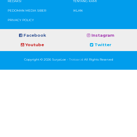
REDAKSI
TENTANG KAMI
PEDOMAN MEDIA SIBER
IKLAN
PRIVACY POLICY
Facebook
Instagram
Youtube
Twitter
Copyright © 2026 SuryaLoe -
Trotoar.id
All Rights Reserved