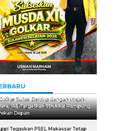
ERBARU
olkar Sulsel Bersiap dengan Wajah
aru, IAS Targetkan Struktur Rampung
Pekan Depan
Appi Tegaskan PSEL Makassar Tetap