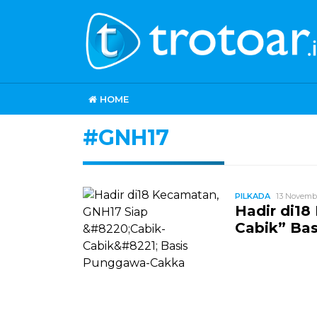
HOME
#GNH17
PILKADA
13 Novembe
Hadir di18
Cabik” Ba