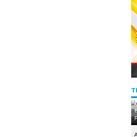
T
G
B