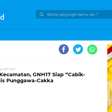
r 2017 13:15
 Kecamatan, GNH17 Siap “Cabik-
sis Punggawa-Cakka