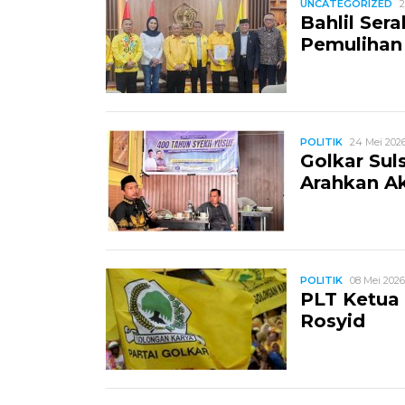
UNCATEGORIZED
2
Bahlil Ser
Pemulihan 
POLITIK
24 Mei 2026
Golkar Sul
Arahkan A
POLITIK
08 Mei 2026
PLT Ketua 
Rosyid