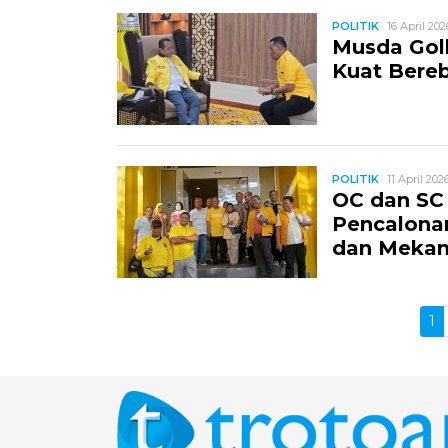
POLITIK
16 April 202
Musda Gol
Kuat Bereb
POLITIK
11 April 202
OC dan SC
Pencalona
dan Meka
1