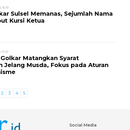
6 16:19
kar Sulsel Memanas, Sejumlah Nama
ut Kursi Ketua
6 17:57
 Golkar Matangkan Syarat
n Jelang Musda, Fokus pada Aturan
nisme
2
3
4
5
Social Media