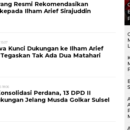
nrang Resmi Rekomendasikan
G
epada Ilham Arief Sirajuddin
B
G
 15:07
a Kunci Dukungan ke Ilham Arief
, Tegaskan Tak Ada Dua Matahari
K
M
P
B
S
6 18:06
Konsolidasi Perdana, 13 DPD II
kungan Jelang Musda Golkar Sulsel
A
P
M
A