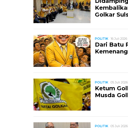
Didampingi
Kembalikan
Golkar Sul
POLITIK
16 Juli 2026
Dari Batu 
Kemenang
POLITIK
05 Juli 2026
Ketum Golk
Musda Golk
POLITIK
05 Juli 2026