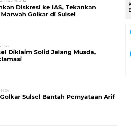
4 Juni 2026 20:14
ahkan Diskresi ke IAS, Tekankan
B
Marwah Golkar di Sulsel
 19:33
sel Diklaim Solid Jelang Musda,
klamasi
 14:34
Golkar Sulsel Bantah Pernyataan Arif