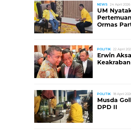
NEWS
24 April 2026 
UM Nyatak
Pertemuan
Ormas Part
POLITIK
22 April 202
Erwin Aksa
Keakraban 
POLITIK
18 April 202
Musda Gol
DPD II