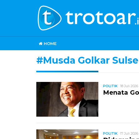
HOME
#Musda Golkar Sulse
POLITIK
18 Juli 2026
Menata Gol
POLITIK
17 Juli 2026