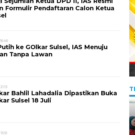
 Sejumlah Ketua DPD II, IAS Resmi
 Formulir Pendaftaran Calon Ketua
sel
 16:46
Putih ke GOlkar Sulsel, IAS Menuju
an Tanpa Lawan
 21:13
T
ar Bahlil Lahadalia Dipastikan Buka
ar Sulsel 18 Juli
 15:51