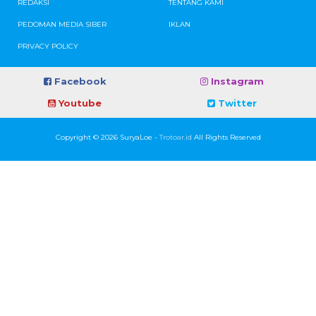
REDAKSI
TENTANG KAMI
PEDOMAN MEDIA SIBER
IKLAN
PRIVACY POLICY
Facebook
Instagram
Youtube
Twitter
Copyright © 2026 SuryaLoe -
Trotoar.id
All Rights Reserved