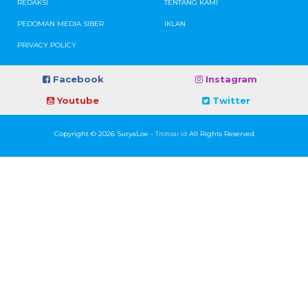
REDAKSI
TENTANG KAMI
PEDOMAN MEDIA SIBER
IKLAN
PRIVACY POLICY
Facebook
Instagram
Youtube
Twitter
Copyright © 2026 SuryaLoe -
Trotoar.id
All Rights Reserved