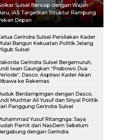
olkar Sulsel Bersiap dengan Wajah
aru, IAS Targetkan Struktur Rampung
Pekan Depan
etua Gerindra Sulsel Persilakan Kader
ulai Bangun Kekuatan Politik Jelang
ilgub Sulsel
akorda Gerindra Sulsel Bergemuruh,
Andi Iwan Gaungkan “Prabowo Dua
eriode”, Dasco: Aspirasi Kader Akan
Dibawa ke Rakernas
Duduk Berdampingan dengan Dasco,
ndi Muchtar Ali Yusuf dan Sinyal Politik
ari Panggung Gerindra Sulsel
Muhammad Yusuf Ritangnga: Saya
Sudah Pamit dari NasDem Sebelum
Bergabung dengan Gerindra