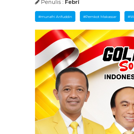
Penulis :
Febri
#munafri Arifuddin
#Pemkot Makassar
#W