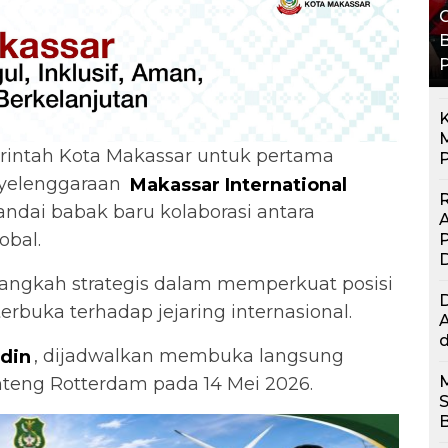
G
B
K
M
intah Kota Makassar untuk pertama
P
nyelenggaraan
Makassar International
R
ndai babak baru kolaborasi antara
obal.
P
 langkah strategis dalam memperkuat posisi
erbuka terhadap jejaring internasional.
A
d
ddin
, dijadwalkan membuka langsung
nteng Rotterdam pada 14 Mei 2026.