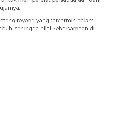
 untuk mempererat persaudaraan dan
jarnya.
gotong royong yang tercermin dalam
buh, sehingga nilai kebersamaan di