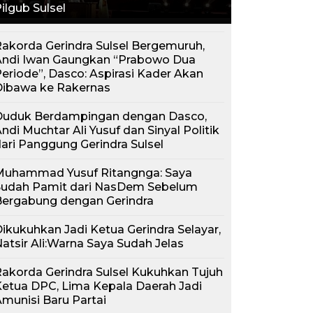
ilgub Sulsel
akorda Gerindra Sulsel Bergemuruh,
Andi Iwan Gaungkan “Prabowo Dua
eriode”, Dasco: Aspirasi Kader Akan
Dibawa ke Rakernas
Duduk Berdampingan dengan Dasco,
ndi Muchtar Ali Yusuf dan Sinyal Politik
ari Panggung Gerindra Sulsel
Muhammad Yusuf Ritangnga: Saya
Sudah Pamit dari NasDem Sebelum
Bergabung dengan Gerindra
ikukuhkan Jadi Ketua Gerindra Selayar,
atsir Ali:Warna Saya Sudah Jelas
akorda Gerindra Sulsel Kukuhkan Tujuh
etua DPC, Lima Kepala Daerah Jadi
munisi Baru Partai