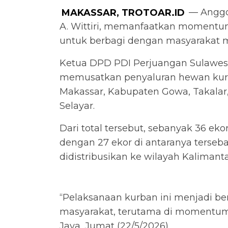
MAKASSAR, TROTOAR.ID
— Anggot
A. Wittiri, memanfaatkan momentum 
untuk berbagi dengan masyarakat m
Ketua DPD PDI Perjuangan Sulawesi
memusatkan penyaluran hewan kurba
Makassar, Kabupaten Gowa, Takalar
Selayar.
Dari total tersebut, sebanyak 36 ekor
dengan 27 ekor di antaranya terseba
didistribusikan ke wilayah Kalimant
“Pelaksanaan kurban ini menjadi b
masyarakat, terutama di momentum 
Jaya, Jumat (22/5/2026).