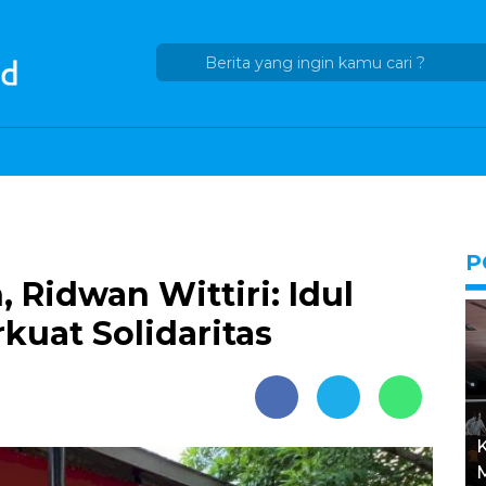
P
 Ridwan Wittiri: Idul
uat Solidaritas
K
M