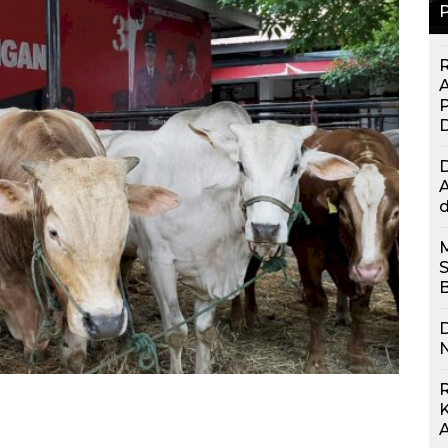
P
R
P
A
d
D
N
R
K
A