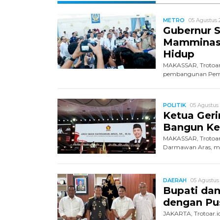
METRO
05 Agustus 
Gubernur S
Mamminasa
Hidup
MAKASSAR, Trotoar.
pembangunan Pemba
POLITIK
05 Agustus 
Ketua Geri
Bangun Kek
MAKASSAR, Trotoar.
Darmawan Aras, mem
DAERAH
05 Agustus 
Bupati dan
dengan Pu
JAKARTA, Trotoar.