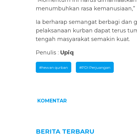
“Momentum ini harus dimanfaatkan
menumbuhkan rasa kemanusiaan,” u
Ia berharap semangat berbagi dan 
pelaksanaan kurban dapat terus tum
tengah masyarakat semakin kuat.
Penulis :
Upiq
#hewan qurban
#PDI Perjuangan
KOMENTAR
BERITA TERBARU