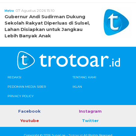
07 Agustus 2026 15:10
Metro
Gubernur Andi Sudirman Dukung
Sekolah Rakyat Diperluas di Sulsel,
Lahan Disiapkan untuk Jangkau
Lebih Banyak Anak
REDAKSI
TENTANG KAMI
PEDOMAN MEDIA SIBER
IKLAN
PRIVACY POLICY
Facebook
Instagram
Youtube
Twitter
Copyright © 2026 SuryaLoe -
Trotoar.id
All Rights Reserved