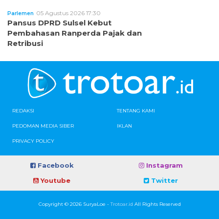
05 Agustus 2026 17:30
Parlemen
Pansus DPRD Sulsel Kebut
Pembahasan Ranperda Pajak dan
Retribusi
REDAKSI
TENTANG KAMI
PEDOMAN MEDIA SIBER
IKLAN
PRIVACY POLICY
Facebook
Instagram
Youtube
Twitter
Copyright © 2026 SuryaLoe -
Trotoar.id
All Rights Reserved