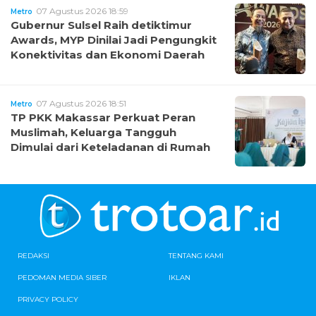
07 Agustus 2026 18:59
Metro
Gubernur Sulsel Raih detiktimur
Awards, MYP Dinilai Jadi Pengungkit
Konektivitas dan Ekonomi Daerah
07 Agustus 2026 18:51
Metro
TP PKK Makassar Perkuat Peran
Muslimah, Keluarga Tangguh
Dimulai dari Keteladanan di Rumah
REDAKSI
TENTANG KAMI
PEDOMAN MEDIA SIBER
IKLAN
PRIVACY POLICY