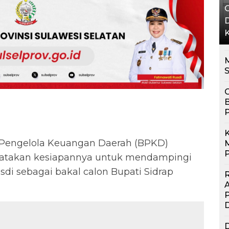
G
D
K
M
S
G
B
K
Pengelola Keuangan Daerah (BPKD)
M
P
yatakan kesiapannya untuk mendampingi
sdi sebagai bakal calon Bupati Sidrap
R
P