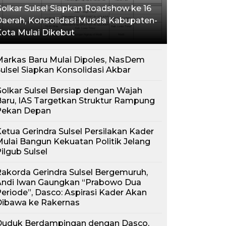
olkar Sulsel Siapkan Roadshow ke 16
aerah, Konsolidasi Musda Kabupaten-
ota Mulai Dikebut
arkas Baru Mulai Dipoles, NasDem
ulsel Siapkan Konsolidasi Akbar
olkar Sulsel Bersiap dengan Wajah
aru, IAS Targetkan Struktur Rampung
Pekan Depan
etua Gerindra Sulsel Persilakan Kader
ulai Bangun Kekuatan Politik Jelang
ilgub Sulsel
akorda Gerindra Sulsel Bergemuruh,
Andi Iwan Gaungkan “Prabowo Dua
eriode”, Dasco: Aspirasi Kader Akan
Dibawa ke Rakernas
Duduk Berdampingan dengan Dasco,