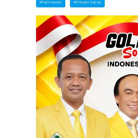
#Fatmawati
#Pilkada Sidrap