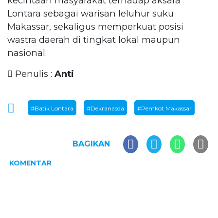
kecintaan masyarakat terhadap aksara
Lontara sebagai warisan leluhur suku
Makassar, sekaligus memperkuat posisi
wastra daerah di tingkat lokal maupun
nasional.
Penulis :
Anti
#Batik Lontara
#Dekranasda
#Pemkot Makassar
BAGIKAN
KOMENTAR