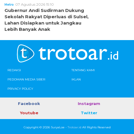
07 Agustus 2026 15:10
Metro
Gubernur Andi Sudirman Dukung
Sekolah Rakyat Diperluas di Sulsel,
Lahan Disiapkan untuk Jangkau
Lebih Banyak Anak
REDAKSI
TENTANG KAMI
PEDOMAN MEDIA SIBER
IKLAN
PRIVACY POLICY
Facebook
Instagram
Youtube
Twitter
Copyright © 2026 SuryaLoe -
Trotoar.id
All Rights Reserved