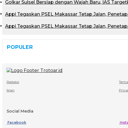
Golkar Sulsel Bersiap dengan Wajah Baru, IAS Targ
Appi Tegaskan PSEL Makassar Tetap Jalan, Peneta
Appi Tegaskan PSEL Makassar Tetap Jalan, Peneta
POPULER
Redaksi
Tent
Iklan
Priva
Social Media
Facebook
Inst