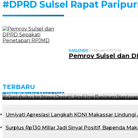
#DPRD Sulsel Rapat Paripu
PARLEMEN
12 Februari 2019 12:02
Pemrov Sulsel dan 
TERBARU
Dari Buku ke Masa Depan, Andi Ina Pastikan Bantu
Umiyati Apresiasi Langkah KONI Makassar Lindung
Surplus Rp130 Miliar Jadi Sinyal Positif, Bapenda M