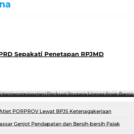
rna
DPRD Sepakati Penetapan RPJMD
an Kemendikdasmen Perkuat Budaya Literasi Anak Barr
i Atlet PORPROV Lewat BPJS Ketenagakerjaan
akassar Genjot Pendapatan dan Bersih-bersih Pajak