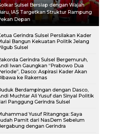
olkar Sulsel Bersiap dengan Wajah
aru, IAS Targetkan Struktur Rampung
Pekan Depan
etua Gerindra Sulsel Persilakan Kader
ulai Bangun Kekuatan Politik Jelang
ilgub Sulsel
akorda Gerindra Sulsel Bergemuruh,
Andi Iwan Gaungkan “Prabowo Dua
eriode”, Dasco: Aspirasi Kader Akan
Dibawa ke Rakernas
Duduk Berdampingan dengan Dasco,
ndi Muchtar Ali Yusuf dan Sinyal Politik
ari Panggung Gerindra Sulsel
Muhammad Yusuf Ritangnga: Saya
Sudah Pamit dari NasDem Sebelum
Bergabung dengan Gerindra