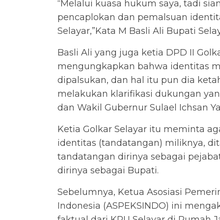
“Melalui kuasa hukum saya, tadi s
pencaplokan dan pemalsuan identita
Selayar,”Kata M Basli Ali Bupati Sela
Basli Ali yang juga ketia DPD II Go
mengungkapkan bahwa identitas mi
dipalsukan, dan hal itu pun dia keta
melakukan klarifikasi dukungan yan
dan Wakil Gubernur Sulael Ichsan Y
Ketia Golkar Selayar itu meminta 
identitas (tandatangan) miliknya,
tandatangan dirinya sebagai pejaba
dirinya sebagai Bupati.
Sebelumnya, Ketua Asosiasi Pemeri
Indonesia (ASPEKSINDO) ini mengaku 
faktual dari KPU Selayar di Rumah 