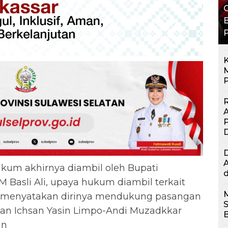
G
B
K
M
P
R
P
A
um akhirnya diambil oleh Bupati
d
Basli Ali, upaya hukum diambil terkait
menyatakan dirinya mendukung pasangan
tan Ichsan Yasin Limpo-Andi Muzadkkar
an