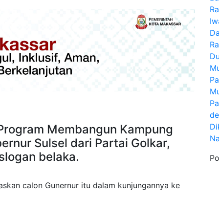
Ra
Iw
Da
Ra
Du
Mu
Pa
Mu
Pa
de
Di
Program Membangun Kampung
Na
nur Sulsel dari Partai Golkar,
slogan belaka.
Po
gaskan calon Gunernur itu dalam kunjungannya ke