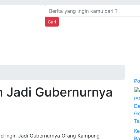
Cari
Po
in Jadi Gubernurnya
Go
Ta
Ke
Ba