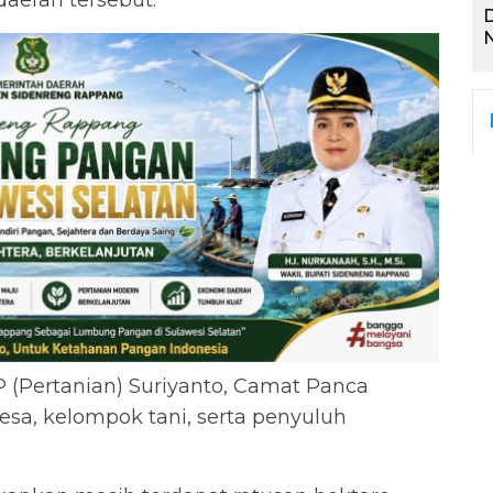
aerah tersebut.
D
N
P (Pertanian) Suriyanto, Camat Panca
sa, kelompok tani, serta penyuluh