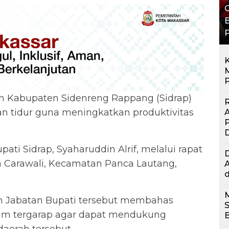
G
B
K
M
P
h Kabupaten Sidenreng Rappang (Sidrap)
R
n tidur guna meningkatkan produktivitas
P
ati Sidrap, Syaharuddin Alrif, melalui rapat
sa Carawali, Kecamatan Panca Lautang,
A
d
h Jabatan Bupati tersebut membahas
elum tergarap agar dapat mendukung