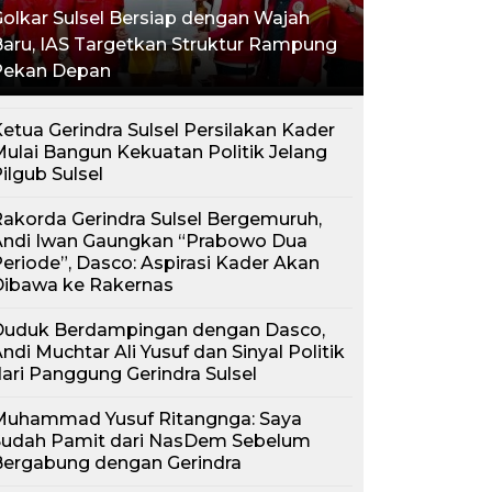
olkar Sulsel Bersiap dengan Wajah
aru, IAS Targetkan Struktur Rampung
Pekan Depan
etua Gerindra Sulsel Persilakan Kader
ulai Bangun Kekuatan Politik Jelang
ilgub Sulsel
akorda Gerindra Sulsel Bergemuruh,
Andi Iwan Gaungkan “Prabowo Dua
eriode”, Dasco: Aspirasi Kader Akan
Dibawa ke Rakernas
Duduk Berdampingan dengan Dasco,
ndi Muchtar Ali Yusuf dan Sinyal Politik
ari Panggung Gerindra Sulsel
Muhammad Yusuf Ritangnga: Saya
Sudah Pamit dari NasDem Sebelum
Bergabung dengan Gerindra