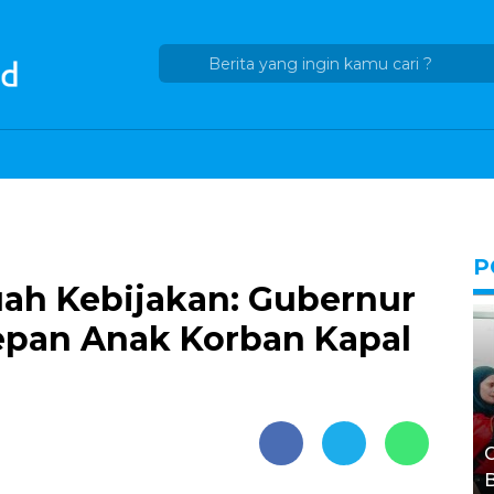
P
ah Kebijakan: Gubernur
epan Anak Korban Kapal
G
B