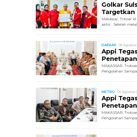
Golkar Sul
Targetkan
Makassar, Tritoar.i
akhir. Setelah melal
DAERAH
06 Agustus
Appi Tegas
Penetapan
MAKASSAR, Trotoar.
Pengolahan Sampah m
METRO
06 Agustus 
Appi Tegas
Penetapan
MAKASSAR, Trotoar.
Pengolahan Sampah m