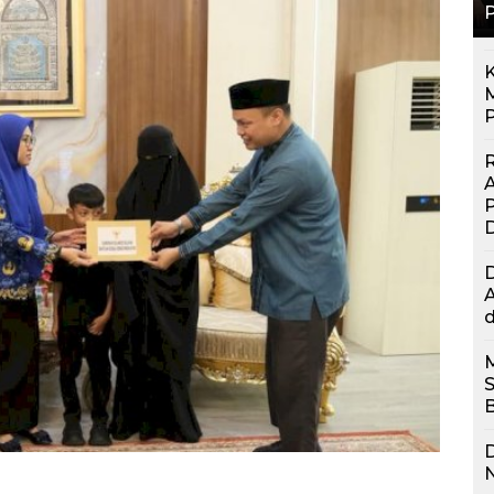
K
M
P
R
P
A
d
D
N