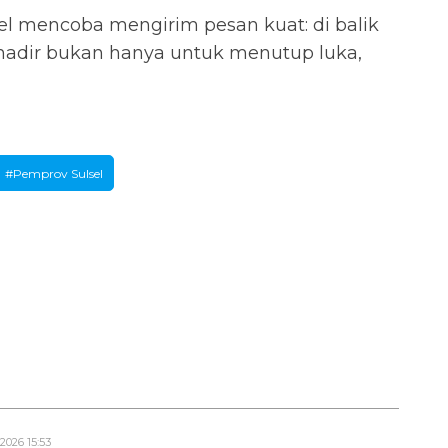
el mencoba mengirim pesan kuat: di balik
 hadir bukan hanya untuk menutup luka,
#Pemprov Sulsel
2026 15:53