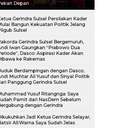
Pekan Depan
etua Gerindra Sulsel Persilakan Kader
ulai Bangun Kekuatan Politik Jelang
ilgub Sulsel
akorda Gerindra Sulsel Bergemuruh,
Andi Iwan Gaungkan “Prabowo Dua
eriode”, Dasco: Aspirasi Kader Akan
Dibawa ke Rakernas
Duduk Berdampingan dengan Dasco,
ndi Muchtar Ali Yusuf dan Sinyal Politik
ari Panggung Gerindra Sulsel
Muhammad Yusuf Ritangnga: Saya
Sudah Pamit dari NasDem Sebelum
Bergabung dengan Gerindra
ikukuhkan Jadi Ketua Gerindra Selayar,
atsir Ali:Warna Saya Sudah Jelas