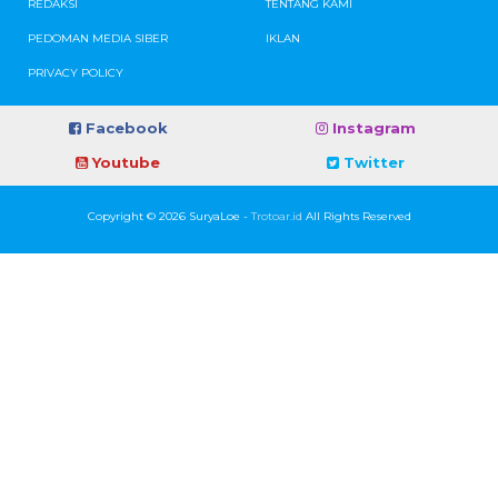
REDAKSI
TENTANG KAMI
PEDOMAN MEDIA SIBER
IKLAN
PRIVACY POLICY
Facebook
Instagram
Youtube
Twitter
Copyright © 2026 SuryaLoe -
Trotoar.id
All Rights Reserved