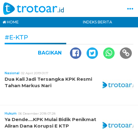
HOME
INDEKS BERITA
#E-KTP
BAGIKAN
Nasional
02 April 2019 01:17
Dua Kali Jadi Tersangka KPK Resmi
Tahan Markus Nari
Hukum
06 Desember 2018 07:28
Ya Dende….KPK Mulai Bidik Penikmat
Aliran Dana Korupsi E KTP