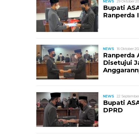
NEWS
29 Oktober 20
Bupati ASA
Ranperda I
NEWS
16 Oktober 20
Ranperda 
Disetujui 
Anggarann
NEWS
22 September 
Bupati AS
DPRD