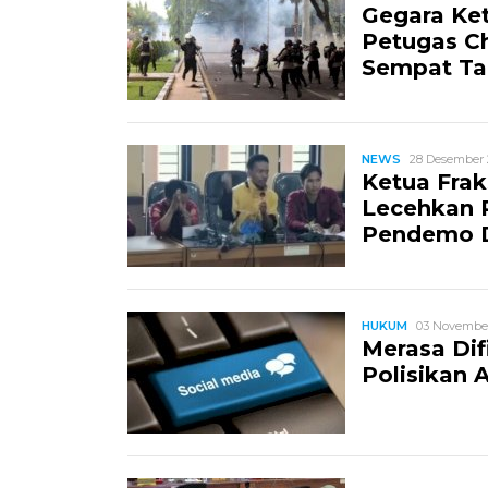
Gegara Ket
Petugas C
Sempat Tak
NEWS
28 Desember 2
Ketua Frak
Lecehkan P
Pendemo D
HUKUM
03 November
Merasa Dif
Polisikan