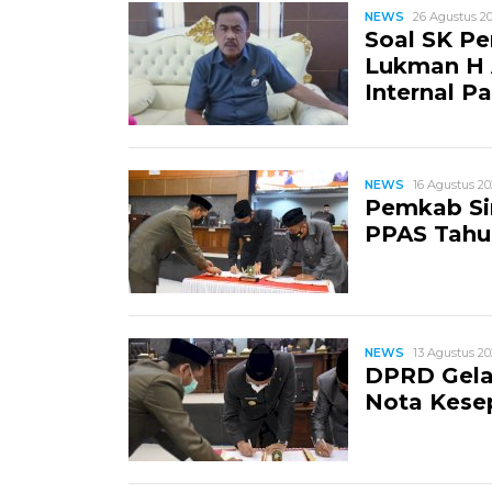
NEWS
26 Agustus 20
Soal SK Pe
Lukman H A
Internal Pa
NEWS
16 Agustus 202
Pemkab Si
PPAS Tahu
NEWS
13 Agustus 202
DPRD Gela
Nota Kese