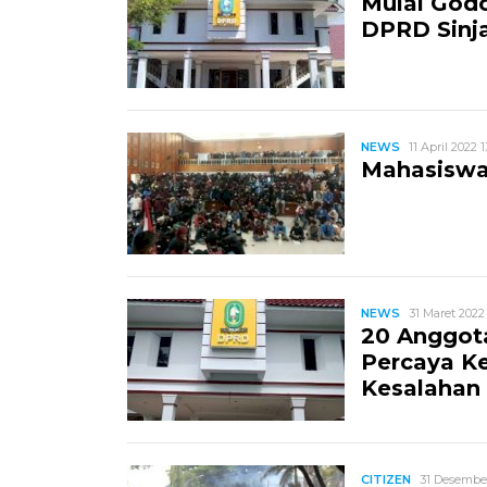
Mulai Godo
DPRD Sinja
NEWS
11 April 2022 1
Mahasiswa
NEWS
31 Maret 2022 
20 Anggot
Percaya Ke
Kesalahan
CITIZEN
31 Desember