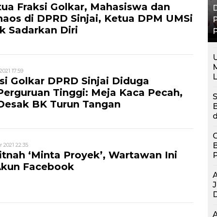
ua Fraksi Golkar, Mahasiswa dan
D
haos di DPRD Sinjai, Ketua DPM UMSi
 Sadarkan Diri
P
U
021 17:59
si Golkar DPRD Sinjai Diduga
erguruan Tinggi: Meja Kaca Pecah,
S
esak BK Turun Tangan
d
G
B
 2021 22:35
itnah ‘Minta Proyek’, Wartawan Ini
 Akun Facebook
J