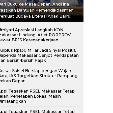
ari Buku ke Masa Depan, Andi Ina
Pastikan Bantuan Kemendikdasmen
erkuat Budaya Literasi Anak Barru
miyati Apresiasi Langkah KONI
Makassar Lindungi Atlet PORPROV
Lewat BPJS Ketenagakerjaan
urplus Rp130 Miliar Jadi Sinyal Positif,
Bapenda Makassar Genjot Pendapatan
an Bersih-bersih Pajak
olkar Sulsel Bersiap dengan Wajah
aru, IAS Targetkan Struktur Rampung
Pekan Depan
Appi Tegaskan PSEL Makassar Tetap
alan, Penetapan Lokasi Masih
Dimatangkan
Appi Tegaskan PSEL Makassar Tetap