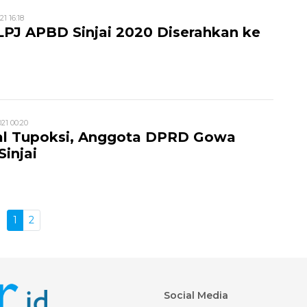
21 16:18
PJ APBD Sinjai 2020 Diserahkan ke
021 00:20
oal Tupoksi, Anggota DPRD Gowa
Sinjai
1
2
Social Media