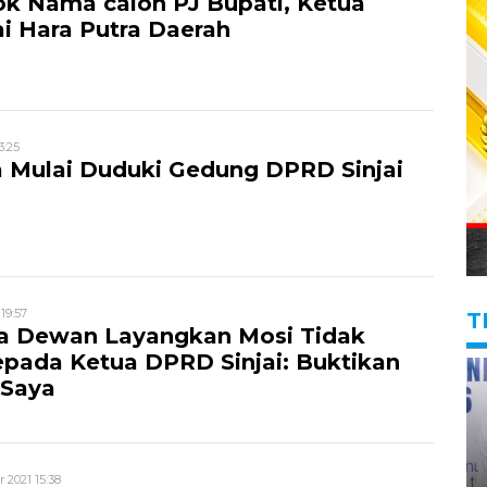
k Nama calon PJ Bupati, Ketua
i Hara Putra Daerah
3:25
 Mulai Duduki Gedung DPRD Sinjai
19:57
T
a Dewan Layangkan Mosi Tidak
pada Ketua DPRD Sinjai: Buktikan
 Saya
 2021 15:38