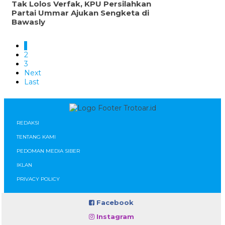
Tak Lolos Verfak, KPU Persilahkan
Partai Ummar Ajukan Sengketa di
Bawasly
1
2
3
Next
Last
REDAKSI
TENTANG KAMI
PEDOMAN MEDIA SIBER
IKLAN
PRIVACY POLICY
Facebook
Instagram